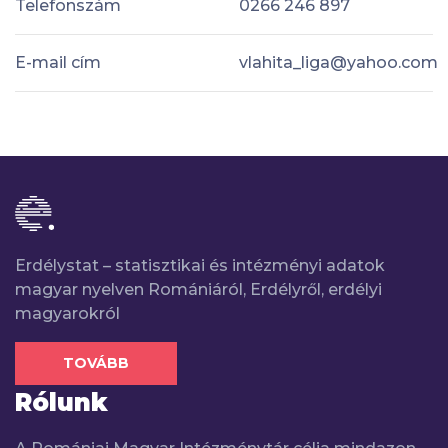
Telefonszám
0266 246 897
E-mail cím
vlahita_liga@yahoo.com
Erdélystat – statisztikai és intézményi adatok
magyar nyelven Romániáról, Erdélyről, erdélyi
magyarokról
TOVÁBB
Rólunk