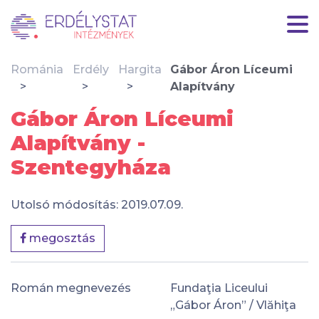
Románia
Erdély
Hargita
Gábor Áron Líceumi
Alapítvány
Gábor Áron Líceumi
Alapítvány -
Szentegyháza
Utolsó módosítás: 2019.07.09.
megosztás
Román megnevezés
Fundaţia Liceului
„Gábor Áron” / Vlăhiţa