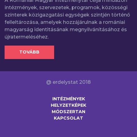
A Romániai Magyar Intézménytár célja mindazon
intézmények, szervezetek, programok, közösségi
színterek közigazgatási egységek szintjén történő
felleltározása, amelyek hozzájárulnak a romániai
magyarság identitásának megnyilvánításához és
újratermeléséhez.
TOVÁBB
@ erdelystat 2018
INTÉZMÉNYEK
HELYZETKÉPEK
MÓDSZERTAN
KAPCSOLAT