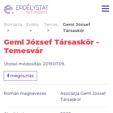
Románia
Erdély
Temes
Geml József
Társaskör
Geml József Társaskör -
Temesvár
Utolsó módosítás: 2019.07.09.
megosztás
Román megnevezés
Asociaţia Geml József
Társaskör