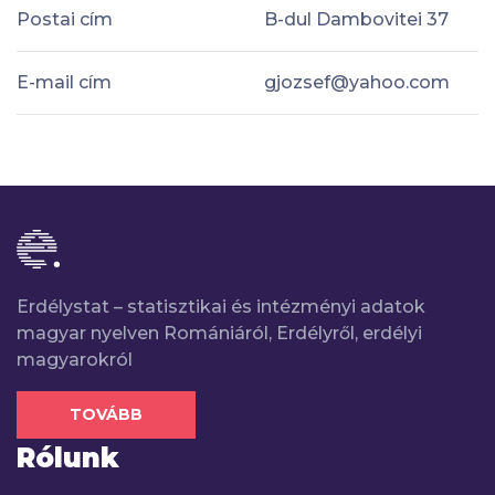
Postai cím
B-dul Dambovitei 37
E-mail cím
gjozsef@yahoo.com
Erdélystat – statisztikai és intézményi adatok
magyar nyelven Romániáról, Erdélyről, erdélyi
magyarokról
TOVÁBB
Rólunk