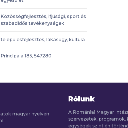
egyesület
Közösségfejlesztés, ifjúsági, sport és
szabadidős tevékenységek
településfejlesztés, lakásügy, kultúra
Principala 185, 547280
Rólunk
A Romániai Magyar Intéz
adatok magyar nyelven
szervezetek, programok, 
ól
egységek szintjén történő