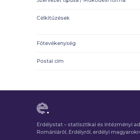
Szervezet típusa / Működési forma
Célkitűzések
Főtevékenység
Postai cím
Erdélystat – statisztikai és intézményi 
Romániáról, Erdélyről, erdélyi magyarokr