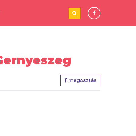
T
 Gernyeszeg
megosztás