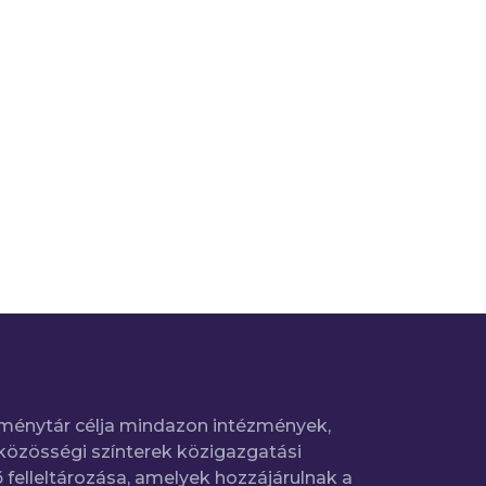
ménytár célja mindazon intézmények,
közösségi színterek közigazgatási
 felleltározása, amelyek hozzájárulnak a