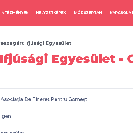
INTÉZMÉNYEK
HELYZETKÉPEK
MÓDSZERTAN
KAPCSOLA
eszegért Ifjúsági Egyesület
Ifjúsági Egyesület -
Asociaţia De Tineret Pentru Gorneşti
igen