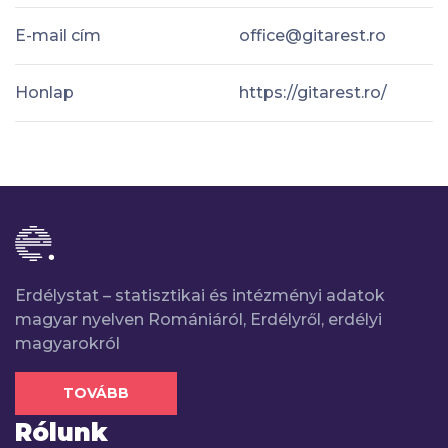
E-mail cím
office@gitarest.ro
Honlap
https://gitarest.ro/
Erdélystat – statisztikai és intézményi adatok
magyar nyelven Romániáról, Erdélyről, erdélyi
magyarokról
TOVÁBB
Rólunk