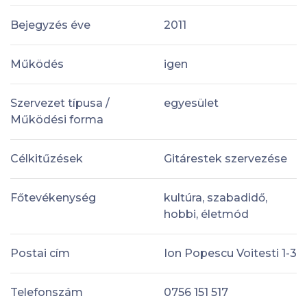
Bejegyzés éve
2011
Működés
igen
Szervezet típusa /
egyesület
Működési forma
Célkitűzések
Gitárestek szervezése
Főtevékenység
kultúra, szabadidő,
hobbi, életmód
Postai cím
Ion Popescu Voitesti 1-3
Telefonszám
0756 151 517