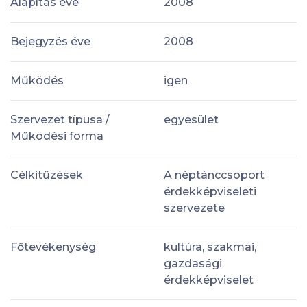
Alapítás éve
2008
Bejegyzés éve
2008
Működés
igen
Szervezet típusa /
egyesület
Működési forma
Célkitűzések
A néptánccsoport
érdekképviseleti
szervezete
Főtevékenység
kultúra, szakmai,
gazdasági
érdekképviselet