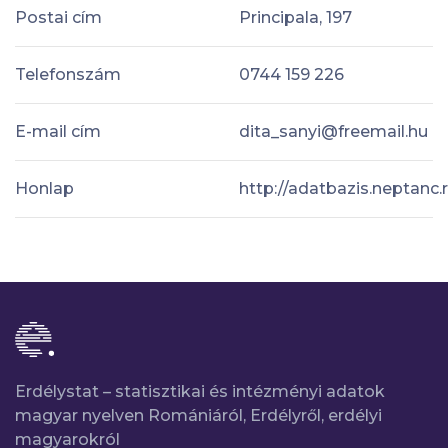
Postai cím
Principala, 197
Telefonszám
0744 159 226
E-mail cím
dita_sanyi@freemail.hu
Honlap
http://adatbazis.neptanc.
Erdélystat – statisztikai és intézményi adatok
magyar nyelven Romániáról, Erdélyről, erdélyi
magyarokról