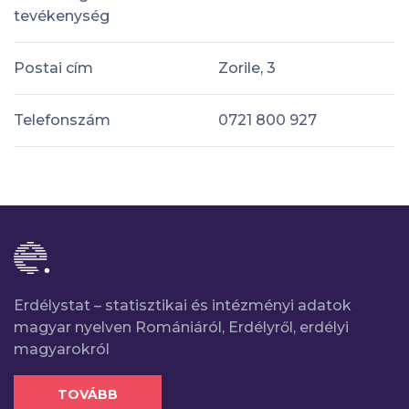
tevékenység
Postai cím
Zorile, 3
Telefonszám
0721 800 927
Erdélystat – statisztikai és intézményi adatok
magyar nyelven Romániáról, Erdélyről, erdélyi
magyarokról
TOVÁBB