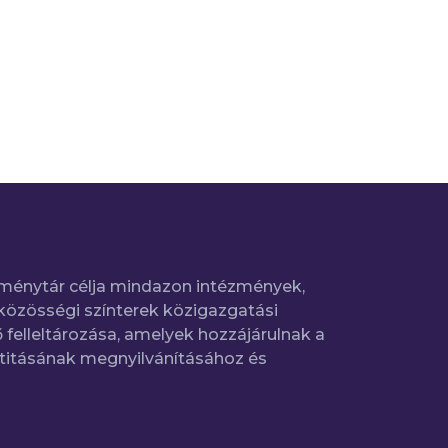
ménytár célja mindazon intézmények,
közösségi színterek közigazgatási
 felleltározása, amelyek hozzájárulnak a
titásának megnyilvánításához és