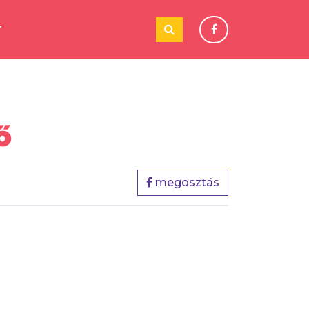
T
ő
megosztás