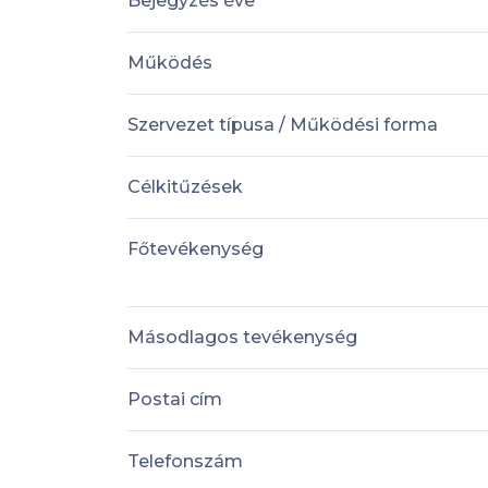
Bejegyzés éve
Működés
Szervezet típusa / Működési forma
Célkitűzések
Főtevékenység
Másodlagos tevékenység
Postai cím
Telefonszám