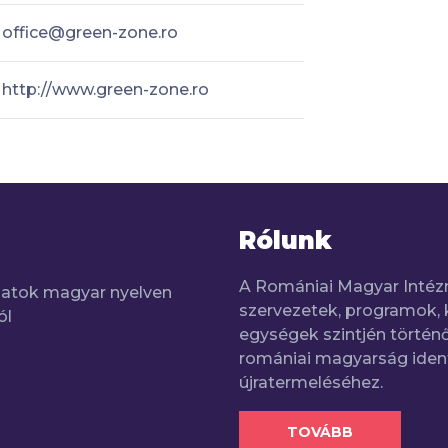
office@green-zone.ro
http://www.green-zone.ro
Rólunk
A Romániai Magyar Intéz
adatok magyar nyelven
szervezetek, programok, 
ól
egységek szintjén történő
romániai magyarság iden
újratermeléséhez.
TOVÁBB