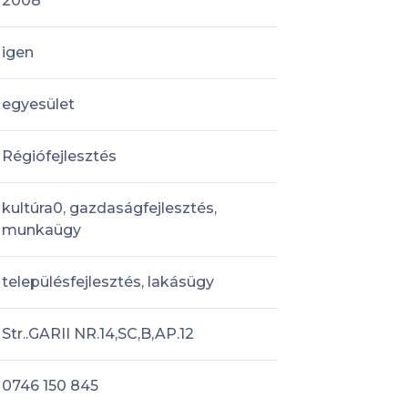
2008
igen
egyesület
Régiófejlesztés
kultúra0, gazdaságfejlesztés,
munkaügy
településfejlesztés, lakásügy
Str..GARII NR.14,SC,B,AP.12
0746 150 845