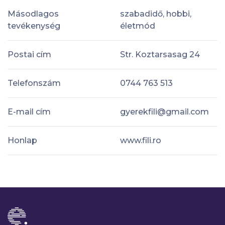
Másodlagos
szabadidő, hobbi,
tevékenység
életmód
Postai cím
Str. Koztarsasag 24
Telefonszám
0744 763 513
E-mail cím
gyerekfili@gmail.com
Honlap
www.fili.ro