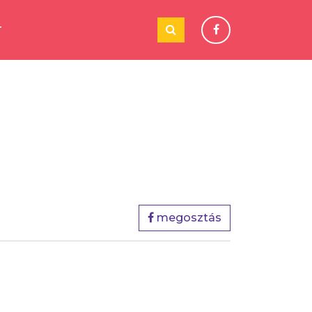
T
megosztás