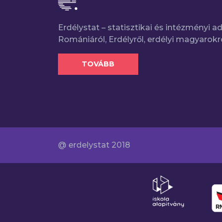
Erdélystat – statisztikai és intézményi 
Romániáról, Erdélyről, erdélyi magyarokr
TOVÁBB
@ erdelystat 2018