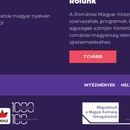
Rólunk
A Romániai Magyar Intéz
adatok magyar nyelven
szervezetek, programok, 
ól
egységek szintjén történő
romániai magyarság iden
újratermeléséhez.
TOVÁBB
INTÉZMÉNYEK
HEL