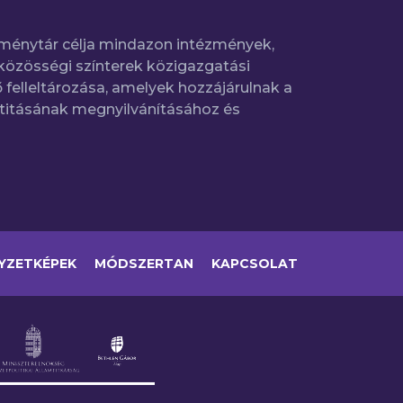
ménytár célja mindazon intézmények,
közösségi színterek közigazgatási
 felleltározása, amelyek hozzájárulnak a
titásának megnyilvánításához és
YZETKÉPEK
MÓDSZERTAN
KAPCSOLAT