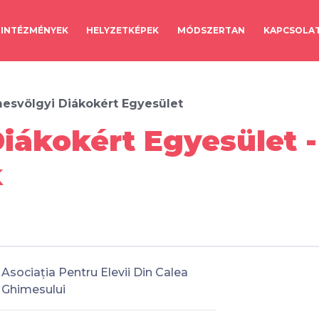
INTÉZMÉNYEK
HELYZETKÉPEK
MÓDSZERTAN
KAPCSOLA
esvölgyi Diákokért Egyesület
iákokért Egyesület -
k
Asociația Pentru Elevii Din Calea
Ghimesului