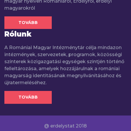
magyar nyelven Romániáról, Erdélyről, erdélyi
magyarokról
TOVÁBB
Rólunk
A Romániai Magyar Intézménytár célja mindazon
intézmények, szervezetek, programok, közösségi
színterek közigazgatási egységek szintjén történő
felleltározása, amelyek hozzájárulnak a romániai
magyarság identitásának megnyilvánításához és
újratermeléséhez.
TOVÁBB
@ erdelystat 2018