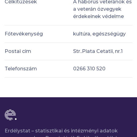
Célkitűzések
A háborús veteránok és
a veterán özvegyek
érdekeinek védelme
Főtevékenység
kultúra, egészségügy
Postai cím
Str..Piata Cetatii, nr.1
Telefonszám
0266 310 520
Erdélystat – statisztikai és intézményi adatok