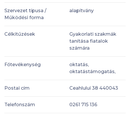
Szervezet típusa /
alapítvány
Működési forma
Célkitűzések
Gyakorlati szakmák
tanítása fiatalok
számára
Főtevékenység
oktatás,
oktatástámogatás,
Postai cím
Ceahlului 38 440043
Telefonszám
0261 715 136