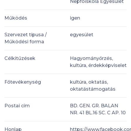
Nepfoiskola Egyesulet
Működés
igen
Szervezet típusa /
egyesület
Működési forma
Célkitűzések
Hagyományőrzés,
kultúra, érdekképviselet
Főtevékenység
kultúra, oktatás,
oktatástámogatás
Postai cím
BD. GEN. GR. BALAN
NR. 41 BL.16 SC. C AP. 10
Honlap
https://www.facebook.co