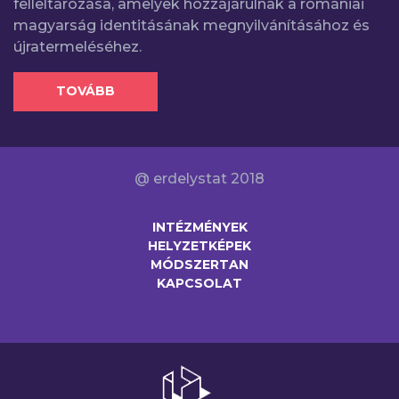
felleltározása, amelyek hozzájárulnak a romániai
magyarság identitásának megnyilvánításához és
újratermeléséhez.
TOVÁBB
@ erdelystat 2018
INTÉZMÉNYEK
HELYZETKÉPEK
MÓDSZERTAN
KAPCSOLAT