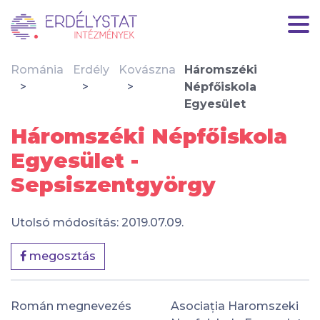
Románia
Erdély
Kovászna
Háromszéki
Népfőiskola
Egyesület
Háromszéki Népfőiskola
Egyesület -
Sepsiszentgyörgy
Utolsó módosítás: 2019.07.09.
megosztás
Román megnevezés
Asociația Haromszeki