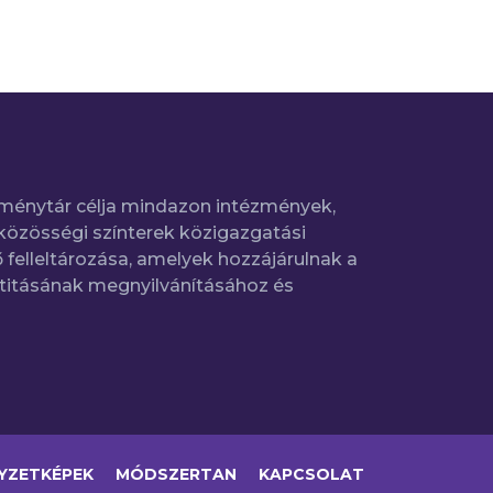
ménytár célja mindazon intézmények,
közösségi színterek közigazgatási
 felleltározása, amelyek hozzájárulnak a
titásának megnyilvánításához és
YZETKÉPEK
MÓDSZERTAN
KAPCSOLAT