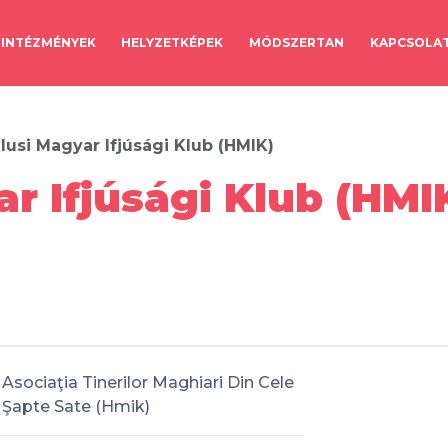
INTÉZMÉNYEK
HELYZETKÉPEK
MÓDSZERTAN
KAPCSOLA
lusi Magyar Ifjúsági Klub (HMIK)
r Ifjúsági Klub (HMIK
Asociaţia Tinerilor Maghiari Din Cele
Şapte Sate (Hmik)