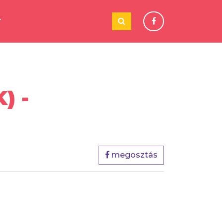
T
) -
megosztás