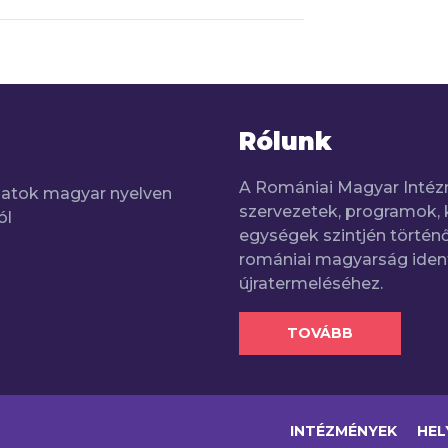
Rólunk
A Romániai Magyar Intéz
adatok magyar nyelven
szervezetek, programok, 
ól
egységek szintjén történő
romániai magyarság iden
újratermeléséhez.
TOVÁBB
INTÉZMÉNYEK
HEL