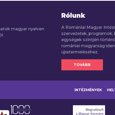
Rólunk
A Romániai Magyar Intéz
adatok magyar nyelven
szervezetek, programok, 
ól
egységek szintjén történő
romániai magyarság iden
újratermeléséhez.
TOVÁBB
INTÉZMÉNYEK
HEL