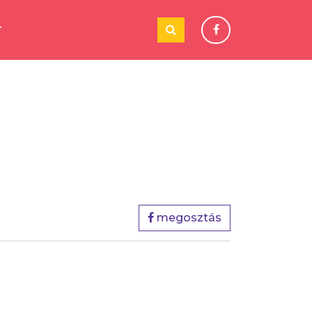
T
megosztás