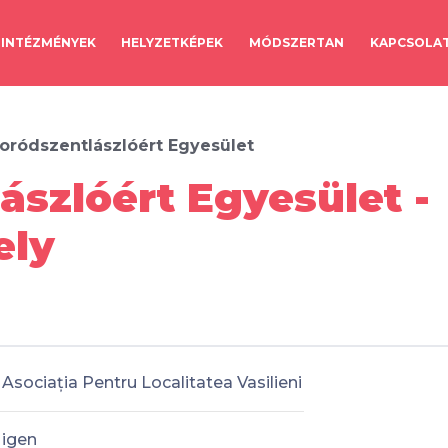
INTÉZMÉNYEK
HELYZETKÉPEK
MÓDSZERTAN
KAPCSOLA
ródszentlászlóért Egyesület
szlóért Egyesület -
ely
Asociația Pentru Localitatea Vasilieni
igen