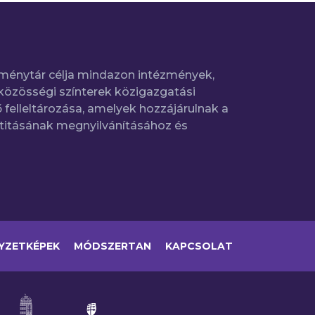
ménytár célja mindazon intézmények,
közösségi színterek közigazgatási
 felleltározása, amelyek hozzájárulnak a
titásának megnyilvánításához és
YZETKÉPEK
MÓDSZERTAN
KAPCSOLAT