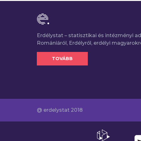
Erdélystat – statisztikai és intézményi 
Romániáról, Erdélyről, erdélyi magyarokr
TOVÁBB
@ erdelystat 2018