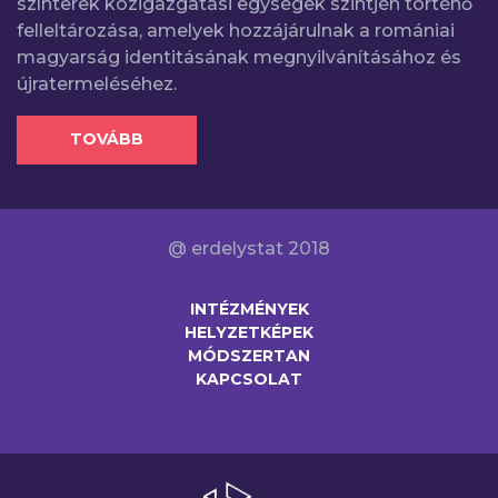
színterek közigazgatási egységek szintjén történő
felleltározása, amelyek hozzájárulnak a romániai
magyarság identitásának megnyilvánításához és
újratermeléséhez.
TOVÁBB
@ erdelystat 2018
INTÉZMÉNYEK
HELYZETKÉPEK
MÓDSZERTAN
KAPCSOLAT