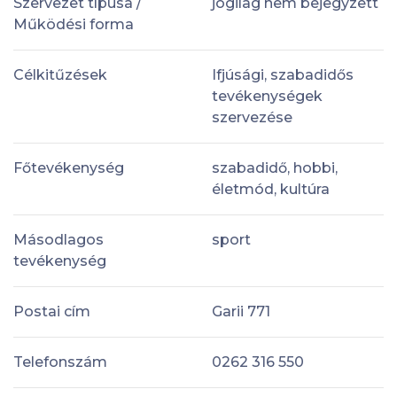
Szervezet típusa /
jogilag nem bejegyzett
Működési forma
Célkitűzések
Ifjúsági, szabadidős
tevékenységek
szervezése
Főtevékenység
szabadidő, hobbi,
életmód, kultúra
Másodlagos
sport
tevékenység
Postai cím
Garii 771
Telefonszám
0262 316 550