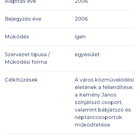
Alapítás éve
2006
Bejegyzés éve
2006
Működés
igen
Szervezet típusa /
egyesület
Működési forma
Célkitűzések
A város közművelődési
életének a fellendítése;
a Kemény János
színjátszó csoport,
valamint bábjátszó és
néptánccsoportok
működtetése