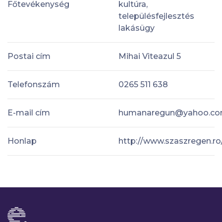
Főtevékenység
kultúra,
településfejlesztés
lakásügy
Postai cím
Mihai Viteazul 5
Telefonszám
0265 511 638
E-mail cím
humanaregun@yahoo.c
Honlap
http://www.szaszregen.ro