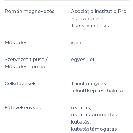
Román megnevezés
Asociația Institutio Pro
Educationem
Transilvaniensis
Működés
igen
Szervezet típusa /
egyesület
Működési forma
Célkitűzések
Tanulmányi és
felnőttképzési hálózat
Főtevékenység
oktatás,
oktatástámogatás,
kutatás,
kutatástámogatás