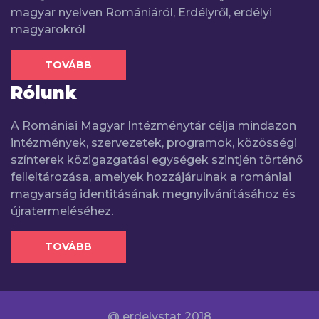
magyar nyelven Romániáról, Erdélyről, erdélyi
magyarokról
TOVÁBB
Rólunk
A Romániai Magyar Intézménytár célja mindazon
intézmények, szervezetek, programok, közösségi
színterek közigazgatási egységek szintjén történő
felleltározása, amelyek hozzájárulnak a romániai
magyarság identitásának megnyilvánításához és
újratermeléséhez.
TOVÁBB
@ erdelystat 2018