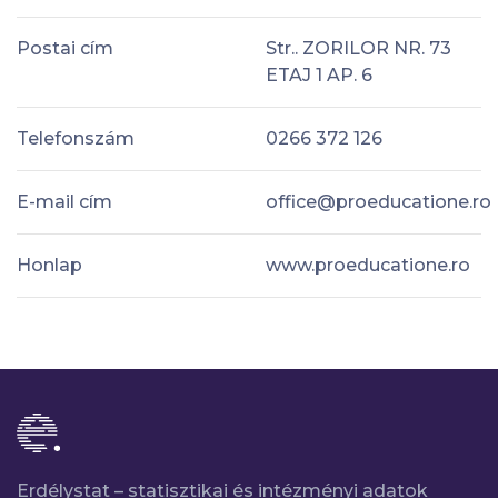
Postai cím
Str.. ZORILOR NR. 73
ETAJ 1 AP. 6
Telefonszám
0266 372 126
E-mail cím
office@proeducatione.ro
Honlap
www.proeducatione.ro
Erdélystat – statisztikai és intézményi adatok