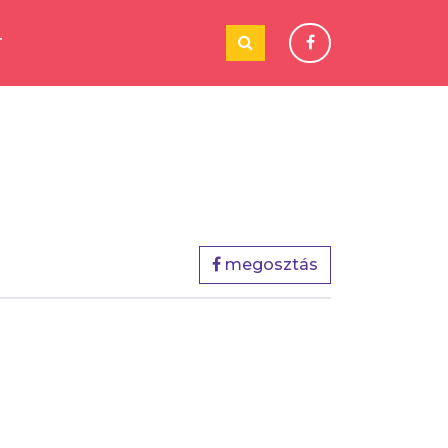
T
megosztás