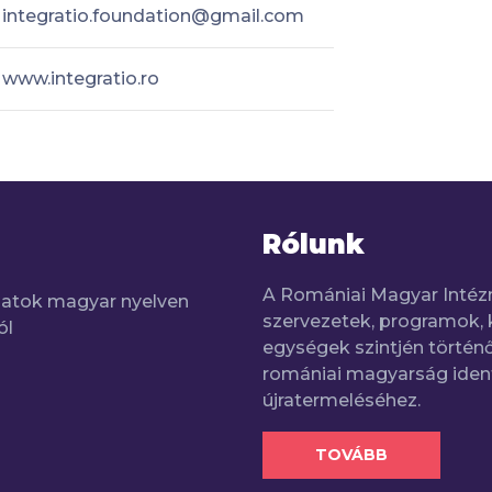
integratio.foundation@gmail.com
www.integratio.ro
Rólunk
A Romániai Magyar Intéz
adatok magyar nyelven
szervezetek, programok, 
ól
egységek szintjén történő
romániai magyarság iden
újratermeléséhez.
TOVÁBB