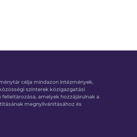
ménytár célja mindazon intézmények,
közösségi színterek közigazgatási
 felleltározása, amelyek hozzájárulnak a
titásának megnyilvánításához és