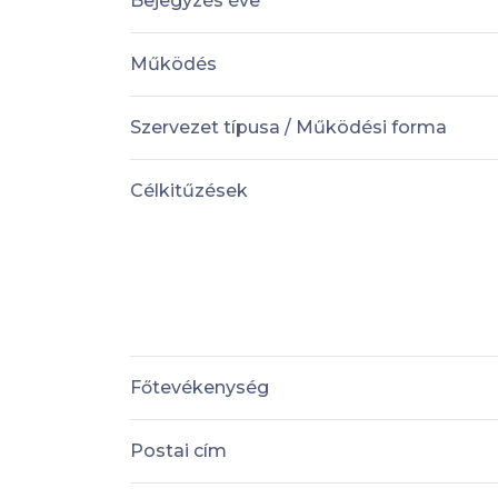
Bejegyzés éve
Működés
Szervezet típusa / Működési forma
Célkitűzések
Főtevékenység
Postai cím