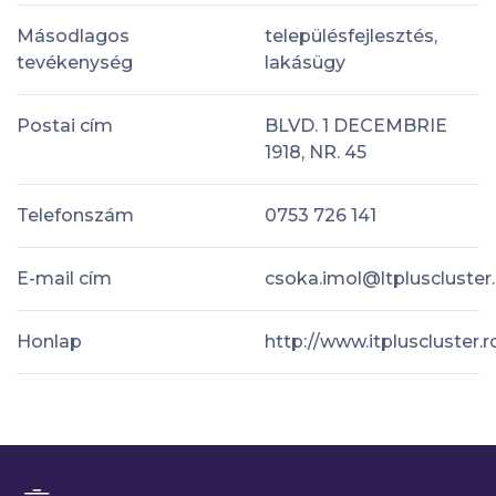
Másodlagos
településfejlesztés,
tevékenység
lakásügy
Postai cím
BLVD. 1 DECEMBRIE
1918, NR. 45
Telefonszám
0753 726 141
E-mail cím
csoka.imol@ltpluscluster.
Honlap
http://www.itpluscluster.r