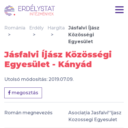
Románia
Erdély
Hargita
Jásfalvi Íjász
Közösségi
Egyesület
Jásfalvi Íjász Közösségi
Egyesület - Kányád
Utolsó módosítás: 2019.07.09.
megosztás
Román megnevezés
Asociația Jasfalvi''Ijasz
Kozossegi Egyesulet