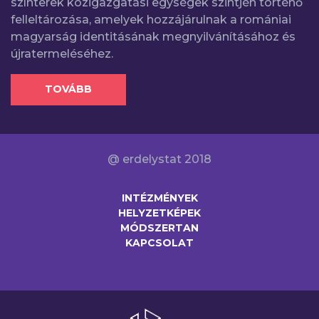
színterek közigazgatási egységek szintjén történő
felleltározása, amelyek hozzájárulnak a romániai
magyarság identitásának megnyilvánításához és
újratermeléséhez.
TOVÁBB
@ erdelystat 2018
INTÉZMÉNYEK
HELYZETKÉPEK
MÓDSZERTAN
KAPCSOLAT