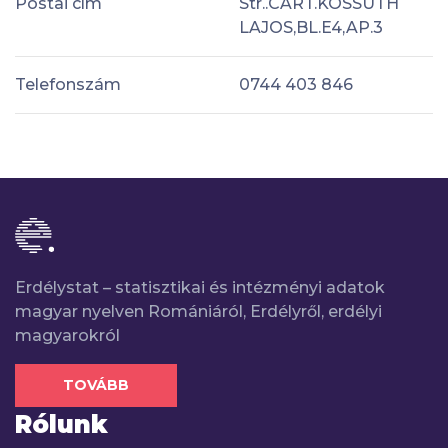
Postai cím
Str..CART.KOSSUTH
LAJOS,BL.E4,AP.3
Telefonszám
0744 403 846
Erdélystat – statisztikai és intézményi adatok
magyar nyelven Romániáról, Erdélyről, erdélyi
magyarokról
TOVÁBB
Rólunk