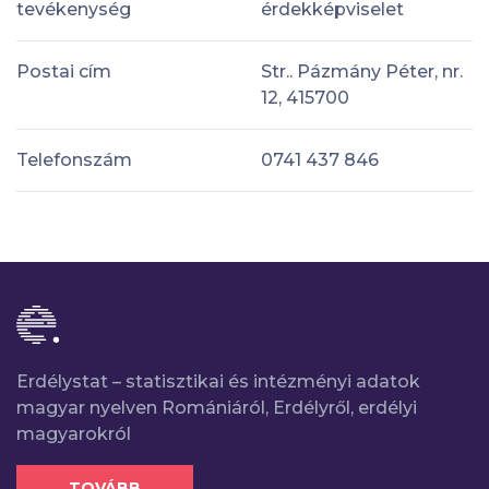
tevékenység
érdekképviselet
Postai cím
Str.. Pázmány Péter, nr.
12, 415700
Telefonszám
0741 437 846
Erdélystat – statisztikai és intézményi adatok
magyar nyelven Romániáról, Erdélyről, erdélyi
magyarokról
TOVÁBB