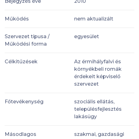
Bejegyzés éve
2010
Működés
nem aktualizált
Szervezet típusa /
egyesület
Működési forma
Célkitűzések
Az érmihályfalvi és
környékbeli romák
érdekeit képviselő
szervezet
Főtevékenység
szociális ellátás,
településfejlesztés
lakásügy
Másodlagos
szakmai, gazdasági