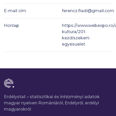
E-mail cím
ferencz.fradi@gmail.com
Honlap
https://www.webexpo.ro/c
kultura/201-
kezdiszekert-
egyesuelet
Erdélystat – statisztikai és intézményi adatok
magyar nyelven Romániáról, Erdélyről, erdélyi
magyarokról