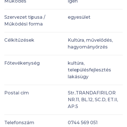
Működés
igen
Szervezet típusa /
egyesület
Működési forma
Célkitűzések
Kultúra, művelődés,
hagyományőrzés
Főtevékenység
kultúra,
településfejlesztés
lakásügy
Postai cím
Str..TRANDAFIRILOR
NR.11, BL.12, SC.D, ET.II,
AP.5
Telefonszám
0744 569 051