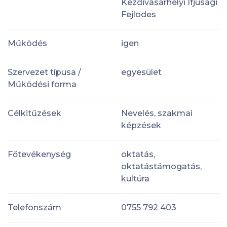
Kezdivasarhelyi Ifjusagi
Fejlodes
Működés
igen
Szervezet típusa /
egyesület
Működési forma
Célkitűzések
Nevelés, szakmai
képzések
Főtevékenység
oktatás,
oktatástámogatás,
kultúra
Telefonszám
0755 792 403