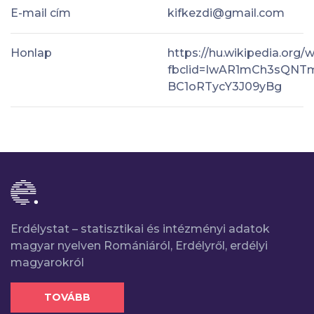
E-mail cím
kifkezdi@gmail.com
Honlap
https://hu.wikipedia.org/
fbclid=IwAR1mCh3sQNT
BC1oRTycY3J09yBg
Erdélystat – statisztikai és intézményi adatok
magyar nyelven Romániáról, Erdélyről, erdélyi
magyarokról
TOVÁBB