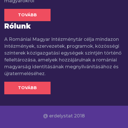
magyarokról
TOVÁBB
Rólunk
A Romániai Magyar Intézménytár célja mindazon
intézmények, szervezetek, programok, közösségi
színterek közigazgatási egységek szintjén történő
felleltározása, amelyek hozzájárulnak a romániai
magyarság identitásának megnyilvánításához és
újratermeléséhez.
TOVÁBB
@ erdelystat 2018