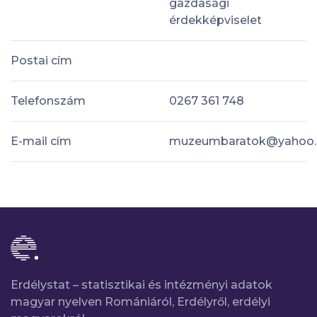
gazdasági
érdekképviselet
Postai cím
Telefonszám
0267 361 748
E-mail cím
muzeumbaratok@yahoo
Erdélystat – statisztikai és intézményi adatok
magyar nyelven Romániáról, Erdélyről, erdélyi