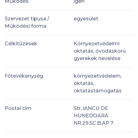
Működés
igen
Szervezet típusa /
egyesület
Működési forma
Célkitűzések
Környezetvédelmi
oktatás, óvodáskorú
gyerekek nevelése
Főtevékenység
környezetvédelem,
oktatás,
oktatástámogatás
Postai cím
Str..IANCU DE
HUNEDOARA
NR.29.SC.B.AP.7