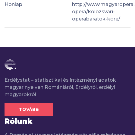
Honlap
http://www.magyaropera.r
opera/kolozsvari-
operabaratok-kore/
Erdélystat – statisztikai és intézményi adatok
magyar nyelven Romániáról, Erdélyről, erdélyi
magyarokról
TOVÁBB
Rólunk