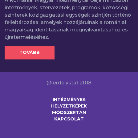
A Romániai Magyar Intézménytár célja mindazon
intézmények, szervezetek, programok, közösségi
színterek közigazgatási egységek szintjén történő
felleltározása, amelyek hozzájárulnak a romániai
magyarság identitásának megnyilvánításához és
újratermeléséhez.
TOVÁBB
@ erdelystat 2018
INTÉZMÉNYEK
HELYZETKÉPEK
MÓDSZERTAN
KAPCSOLAT