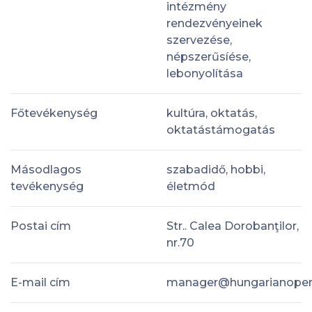
intézmény
rendezvényeinek
szervezése,
népszerűsíése,
lebonyolítása
Főtevékenység
kultúra, oktatás,
oktatástámogatás
Másodlagos
szabadidő, hobbi,
tevékenység
életmód
Postai cím
Str.. Calea Dorobanţilor,
nr.70
E-mail cím
manager@hungarianoper