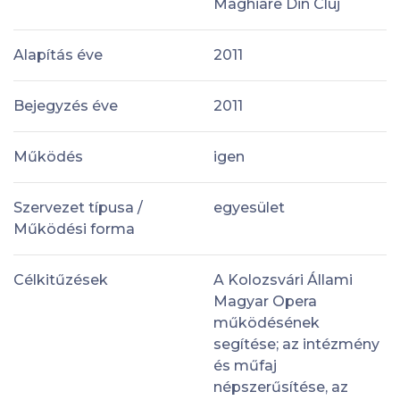
Maghiare Din Cluj
Alapítás éve
2011
Bejegyzés éve
2011
Működés
igen
Szervezet típusa /
egyesület
Működési forma
Célkitűzések
A Kolozsvári Állami
Magyar Opera
működésének
segítése; az intézmény
és műfaj
népszerűsítése, az