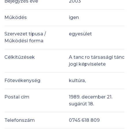
Bejegyzés éve
2003
Működés
igen
Szervezet típusa /
egyesület
Működési forma
Célkitűzések
A tanc ro társasági tánc
jogi képviselete
Főtevékenység
kultúra,
Postai cím
1989. december 21.
sugárút 18.
Telefonszám
0745 618 809