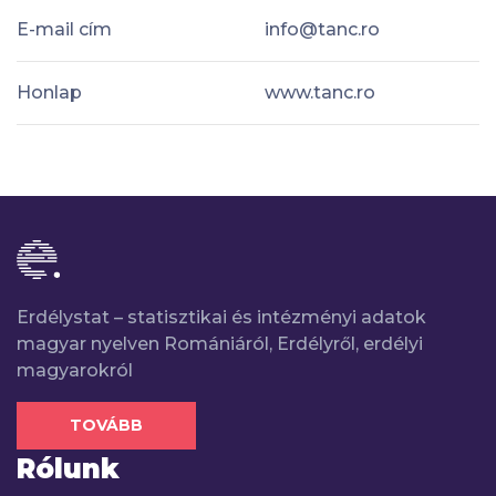
E-mail cím
info@tanc.ro
Honlap
www.tanc.ro
Erdélystat – statisztikai és intézményi adatok
magyar nyelven Romániáról, Erdélyről, erdélyi
magyarokról
TOVÁBB
Rólunk