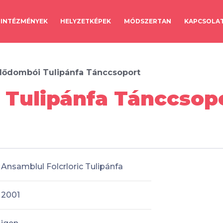
INTÉZMÉNYEK
HELYZETKÉPEK
MÓDSZERTAN
KAPCSOLA
lődombói Tulipánfa Tánccsoport
 Tulipánfa Tánccsop
Ansamblul Folcrloric Tulipánfa
2001