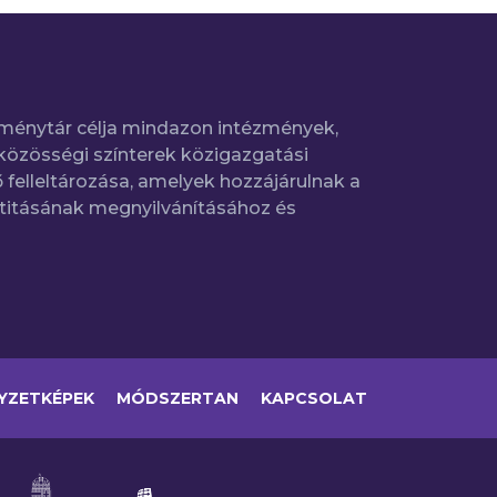
ménytár célja mindazon intézmények,
közösségi színterek közigazgatási
 felleltározása, amelyek hozzájárulnak a
titásának megnyilvánításához és
YZETKÉPEK
MÓDSZERTAN
KAPCSOLAT