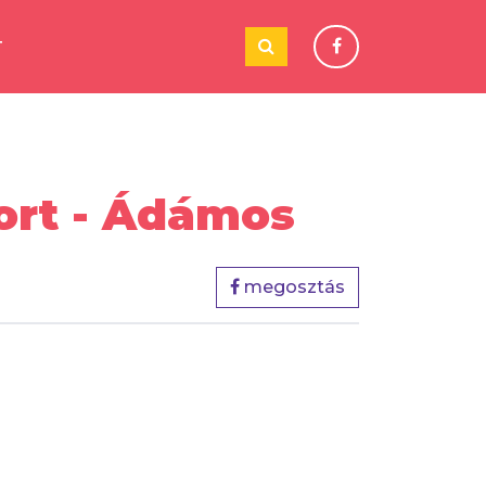
T
ort - Ádámos
megosztás