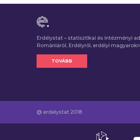
Erdélystat – statisztikai és intézményi 
Romániáról, Erdélyről, erdélyi magyarokr
TOVÁBB
@ erdelystat 2018