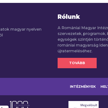
Rólunk
A Romániai Magyar Intéz
adatok magyar nyelven
szervezetek, programok, 
ól
egységek szintjén történő
romániai magyarság iden
újratermeléséhez.
TOVÁBB
INTÉZMÉNYEK
HEL