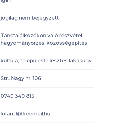
igen
jogilag nem bejegyzett
Tánctalálkozókon való részvétel
hagyományőrzés, közösségépítés
kultúra, településfejlesztés lakásügy
Str.. Nagy nr. 106
0740 340 815
lorant1@freemail.hu