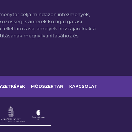
ménytár célja mindazon intézmények,
közösségi színterek közigazgatási
 felleltározása, amelyek hozzájárulnak a
titásának megnyilvánításához és
YZETKÉPEK
MÓDSZERTAN
KAPCSOLAT