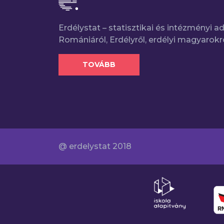
Erdélystat – statisztikai és intézményi 
Romániáról, Erdélyről, erdélyi magyarokr
TOVÁBB
@ erdelystat 2018