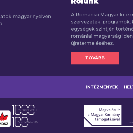
Rólunk
A Romániai Magyar Intéz
adatok magyar nyelven
szervezetek, programok, 
ól
egységek szintjén történő
romániai magyarság iden
újratermeléséhez.
TOVÁBB
INTÉZMÉNYEK
HEL