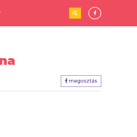
T
zna
megosztás