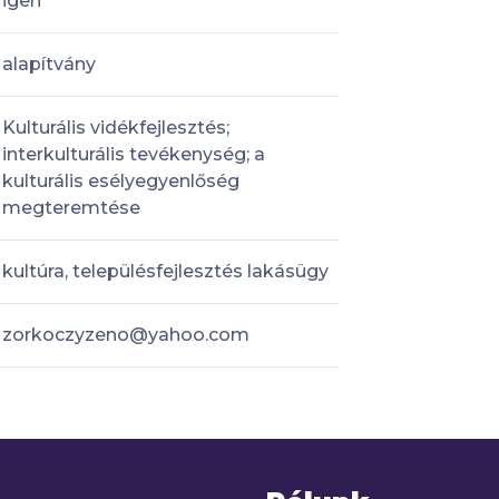
igen
alapítvány
Kulturális vidékfejlesztés;
interkulturális tevékenység; a
kulturális esélyegyenlőség
megteremtése
kultúra, településfejlesztés lakásügy
zorkoczyzeno@yahoo.com