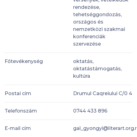
rendezése,
tehetséggondozás,
országos és
nemzetközi szakmai
konferenciák
szervezése
Főtevékenység
oktatás,
oktatástámogatás,
kultúra
Postai cím
Drumul Caqreiului C/0 4
Telefonszám
0744 433 896
E-mail cím
gal_gyongyi@literart.org.