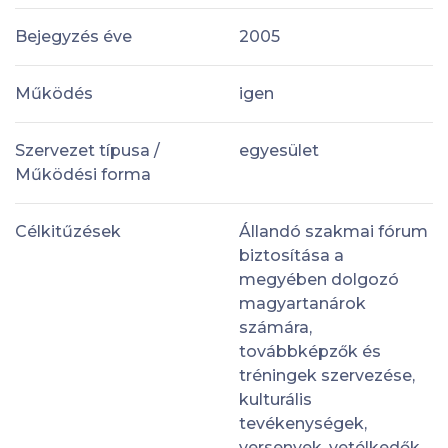
Bejegyzés éve
2005
Működés
igen
Szervezet típusa /
egyesület
Működési forma
Célkitűzések
Állandó szakmai fórum
biztosítása a
megyében dolgozó
magyartanárok
számára,
továbbképzők és
tréningek szervezése,
kulturális
tevékenységek,
versenyek, vetélkedők