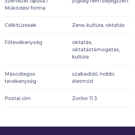
Szervezet típusa /
jogilag nem bejegyzett
Működési forma
Célkitűzések
Zene, kultúra, oktatás
Főtevékenység
oktatás,
oktatástámogatás,
kultúra
Másodlagos
szabadidő, hobbi,
tevékenység
életmód
Postai cím
Zorilor 11 3