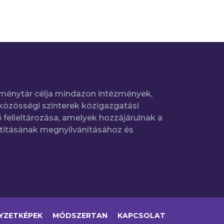
ménytár célja mindazon intézmények,
közösségi színterek közigazgatási
 felleltározása, amelyek hozzájárulnak a
titásának megnyilvánításához és
YZETKÉPEK
MÓDSZERTAN
KAPCSOLAT