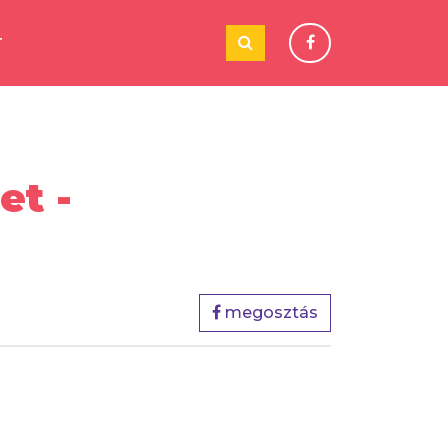
T
et -
megosztás