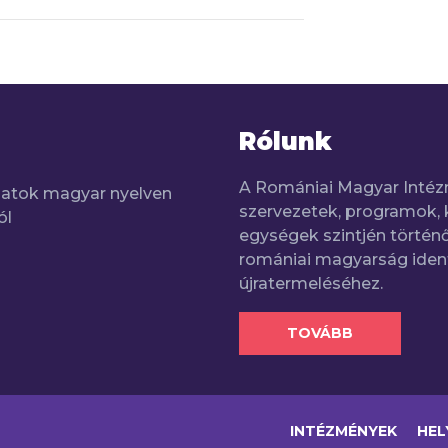
Rólunk
A Romániai Magyar Intéz
adatok magyar nyelven
szervezetek, programok, 
ól
egységek szintjén történő
romániai magyarság iden
újratermeléséhez.
TOVÁBB
INTÉZMÉNYEK
HEL