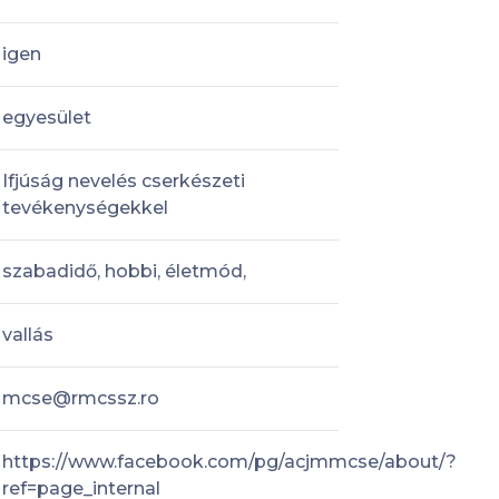
igen
egyesület
Ifjúság nevelés cserkészeti
tevékenységekkel
szabadidő, hobbi, életmód,
vallás
mcse@rmcssz.ro
https://www.facebook.com/pg/acjmmcse/about/?
ref=page_internal