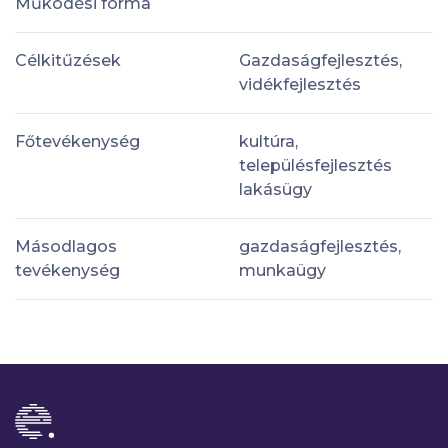
Működési forma
Célkitűzések
Gazdaságfejlesztés,
vidékfejlesztés
Főtevékenység
kultúra,
településfejlesztés
lakásügy
Másodlagos
gazdaságfejlesztés,
tevékenység
munkaügy