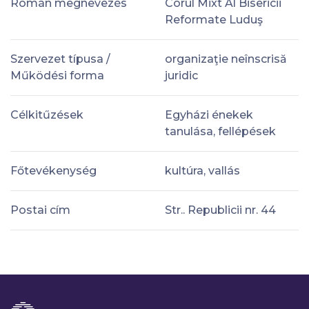
Román megnevezés
Corul Mixt Al Bisericii
Reformate Luduş
Szervezet típusa /
organizaţie neînscrisă
Működési forma
juridic
Célkitűzések
Egyházi énekek
tanulása, fellépések
Főtevékenység
kultúra, vallás
Postai cím
Str.. Republicii nr. 44