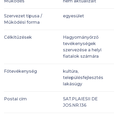
Működés
nem aktualizált
Szervezet típusa /
egyesület
Működési forma
Célkitűzések
Hagyományőrző
tevékenységek
szervezése a helyi
fiatalok számára
Főtevékenység
kultúra,
településfejlesztés
lakásügy
Postai cím
SAT.PLAIESII DE
JOS.NR.136