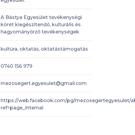
egyesület
A Bástya Egyesület tevékenységi
körét kiegészítendő, kulturális és
hagyományőrző tevékenységek
kultúra, oktatás, oktatástámogatás
0740 156 979
mezosegert.egyesulet@gmail.com
https://web.facebook.com/pg/mezosegertegyesulet/a
ref=page_internal