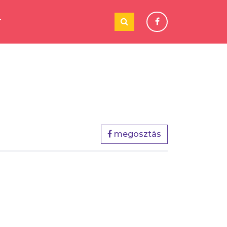
T
megosztás