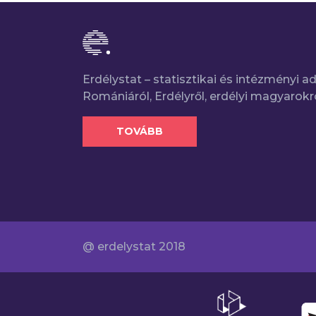
Erdélystat – statisztikai és intézményi 
Romániáról, Erdélyről, erdélyi magyarokr
TOVÁBB
@ erdelystat 2018