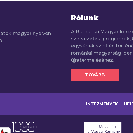
Rólunk
A Romániai Magyar Intéz
adatok magyar nyelven
szervezetek, programok, 
ól
egységek szintjén történő
romániai magyarság iden
újratermeléséhez.
TOVÁBB
INTÉZMÉNYEK
HEL