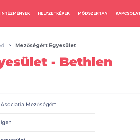
INTÉZMÉNYEK
HELYZETKÉPEK
MÓDSZERTAN
KAPCSOLA
ód
Mezőségért Egyesület
esület - Bethlen
Asociația Mezőségért
igen