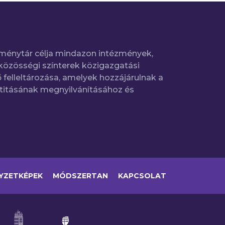
ménytár célja mindazon intézmények,
közösségi színterek közigazgatási
 felleltározása, amelyek hozzájárulnak a
titásának megnyilvánításához és
YZETKÉPEK
MÓDSZERTAN
KAPCSOLAT