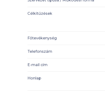
Szervezet típusa / Működési forma
Célkitűzések
Főtevékenység
Telefonszám
E-mail cím
Honlap