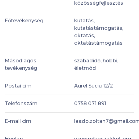
közösségfejlesztés
Főtevékenység
kutatás,
kutatástámogatás,
oktatás,
oktatástámogatás
Másodlagos
szabadidő, hobbi,
tevékenység
életmód
Postai cím
Aurel Suciu 12/2
Telefonszám
0758 071 891
E-mail cím
laszlo.zoltan7@gmail.co
Honlap
www.mikoszakkoli.org