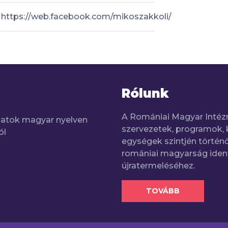
https://web.facebook.com/mikoszakkoli/
Rólunk
A Romániai Magyar Intéz
adatok magyar nyelven
szervezetek, programok, 
ól
egységek szintjén történő
romániai magyarság iden
újratermeléséhez.
TOVÁBB