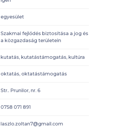
igen
egyesület
Szakmai fejlődés biztosítása a jog és
a közgazdaság területein
kutatás, kutatástámogatás, kultúra
oktatás, oktatástámogatás
Str.. Prunilor, nr. 6
0758 071 891
laszlo.zoltan7@gmail.com