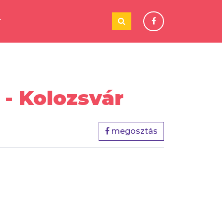
T
- Kolozsvár
megosztás