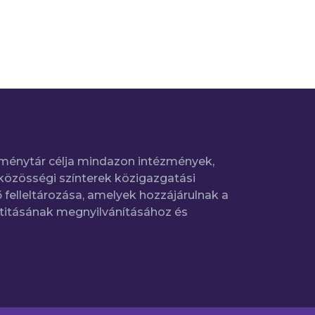
ménytár célja mindazon intézmények,
közösségi színterek közigazgatási
 felleltározása, amelyek hozzájárulnak a
titásának megnyilvánításához és