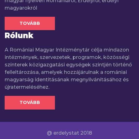
magyar nyelven Romániáról, Erdélyről, erdélyi
magyarokról
TOVÁBB
Rólunk
A Romániai Magyar Intézménytár célja mindazon
intézmények, szervezetek, programok, közösségi
színterek közigazgatási egységek szintjén történő
felleltározása, amelyek hozzájárulnak a romániai
magyarság identitásának megnyilvánításához és
újratermeléséhez.
TOVÁBB
@ erdelystat 2018