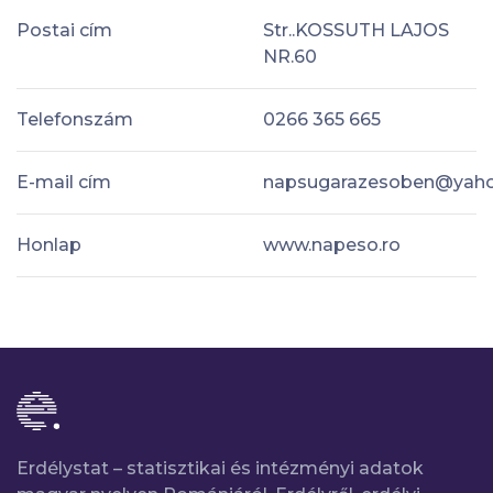
Postai cím
Str..KOSSUTH LAJOS
NR.60
Telefonszám
0266 365 665
E-mail cím
napsugarazesoben@yah
Honlap
www.napeso.ro
Erdélystat – statisztikai és intézményi adatok