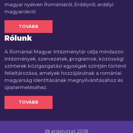
magyar nyelven Romániáról, Erdélyről, erdélyi
magyarokról
TOVÁBB
Rólunk
A Romániai Magyar Intézménytár célja mindazon
intézmények, szervezetek, programok, közösségi
színterek közigazgatási egységek szintjén történő
felleltározása, amelyek hozzájárulnak a romániai
magyarság identitásának megnyilvánításához és
újratermeléséhez.
TOVÁBB
@ erdelystat 2018