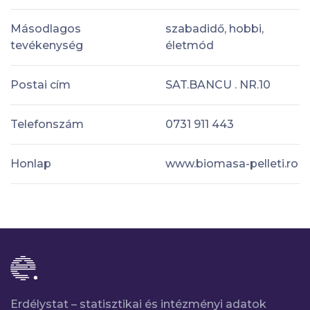
Másodlagos
szabadidő, hobbi,
tevékenység
életmód
Postai cím
SAT.BANCU . NR.10
Telefonszám
0731 911 443
Honlap
www.biomasa-pelleti.ro
Erdélystat – statisztikai és intézményi adatok