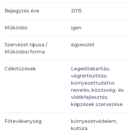
Bejegyzés éve
2015
Működés
igen
Szervezet típusa /
egyesület
Működési forma
Célkitűzések
Legelőtakarítás;
vágtértisztítás;
környezettudatos
nevelés; közösség- és
vidékfejlesztés;
képzések szervezése
Főtevékenység
környezetvédelem,
kultúra