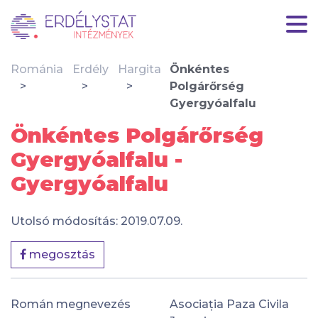
Románia
Erdély
Hargita
Önkéntes
Polgárőrség
Gyergyóalfalu
Önkéntes Polgárőrség
Gyergyóalfalu -
Gyergyóalfalu
Utolsó módosítás: 2019.07.09.
megosztás
Román megnevezés
Asociația Paza Civila