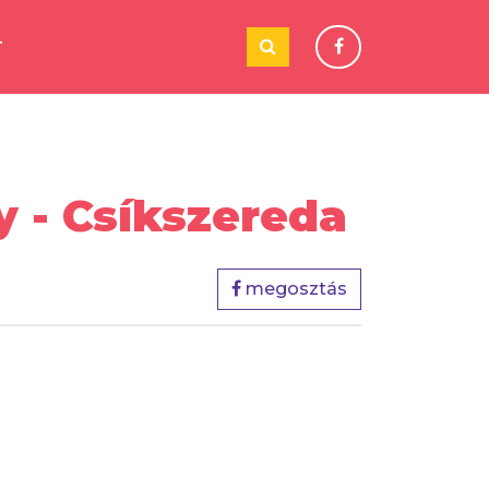
T
y - Csíkszereda
megosztás