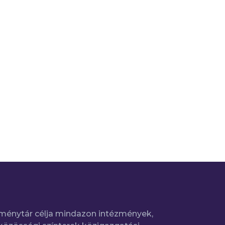
ménytár célja mindazon intézmények,