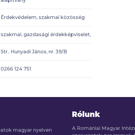
alapítvány
Érdekvédelem, szakmai közösség
szakmai, gazdasági érdekképviselet,
Str.. Hunyadi János, nr. 39/B
0266 124 751
Rólunk
A Romániai Magyar Intéz
adatok magyar nyelven