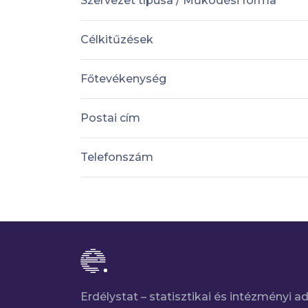
Szervezet típusa / Működési forma
Célkitűzések
Főtevékenység
Postai cím
Telefonszám
Erdélystat – statisztikai és intézményi 