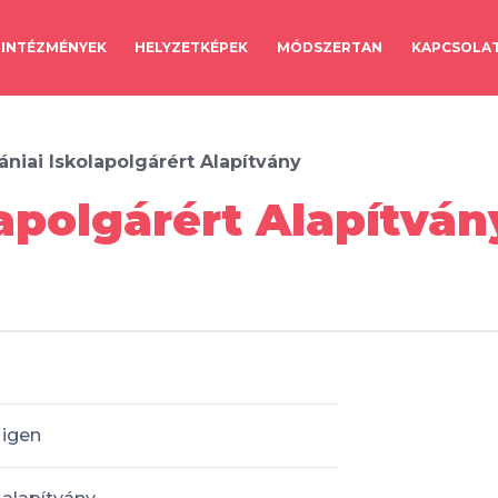
INTÉZMÉNYEK
HELYZETKÉPEK
MÓDSZERTAN
KAPCSOLA
niai Iskolapolgárért Alapítvány
apolgárért Alapítván
igen