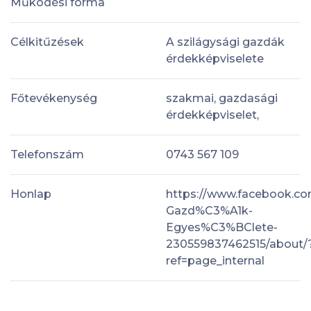
Működési forma
Célkitűzések
A szilágysági gazdák
érdekképviselete
Főtevékenység
szakmai, gazdasági
érdekképviselet,
Telefonszám
0743 567 109
Honlap
https://www.facebook.c
Gazd%C3%A1k-
Egyes%C3%BClete-
230559837462515/about/
ref=page_internal