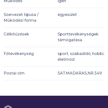
Működés
igen
Szervezet típusa /
egyesület
Működési forma
Célkitűzések
Sporttevékenységek
támogatása
Főtevékenység
sport, szabadidő, hobbi,
életmód
Postai cím
SAT.MADARAS,NR.349