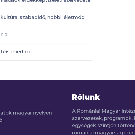
Fiatalok érdekképviseleti szervezete
kultúra, szabadidő, hobbi, életmód
n.a.
teis.miert.ro
Rólunk
A Romániai Magyar Intéz
adatok magyar nyelven
szervezetek, programok, 
ól
egységek szintjén történő
romániai magyarság iden