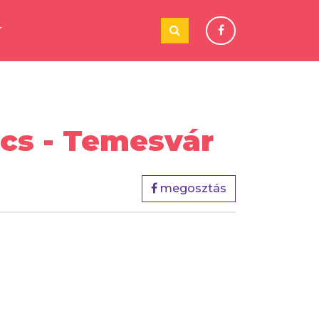
T
cs - Temesvár
megosztás