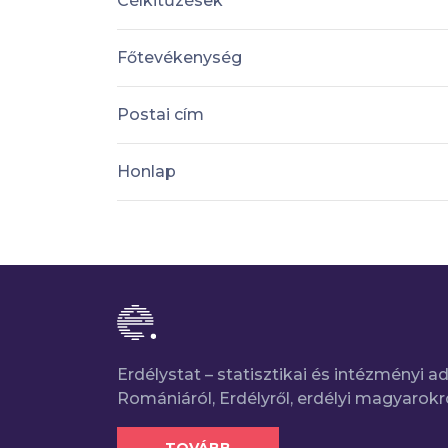
Célkitűzések
Főtevékenység
Postai cím
Honlap
Erdélystat – statisztikai és intézményi 
Romániáról, Erdélyről, erdélyi magyarokr
TOVÁBB