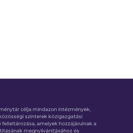
ménytár célja mindazon intézmények,
közösségi színterek közigazgatási
 felleltározása, amelyek hozzájárulnak a
titásának megnyilvánításához és