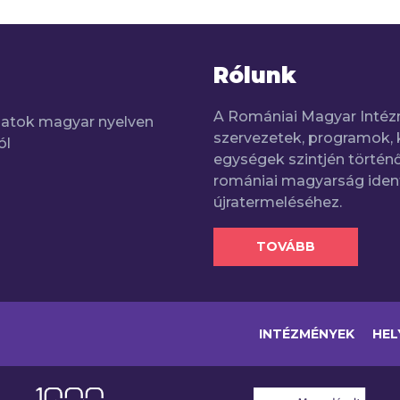
Rólunk
A Romániai Magyar Intéz
adatok magyar nyelven
szervezetek, programok, 
ól
egységek szintjén történő
romániai magyarság iden
újratermeléséhez.
TOVÁBB
INTÉZMÉNYEK
HEL