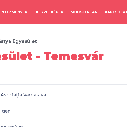
INTÉZMÉNYEK
HELYZETKÉPEK
MÓDSZERTAN
KAPCSOLA
ástya Egyesület
sület - Temesvár
Asociația Varbastya
igen