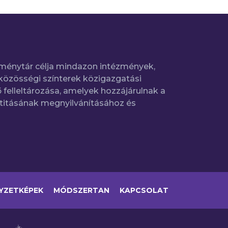
ménytár célja mindazon intézmények,
közösségi színterek közigazgatási
 felleltározása, amelyek hozzájárulnak a
titásának megnyilvánításához és
YZETKÉPEK
MÓDSZERTAN
KAPCSOLAT