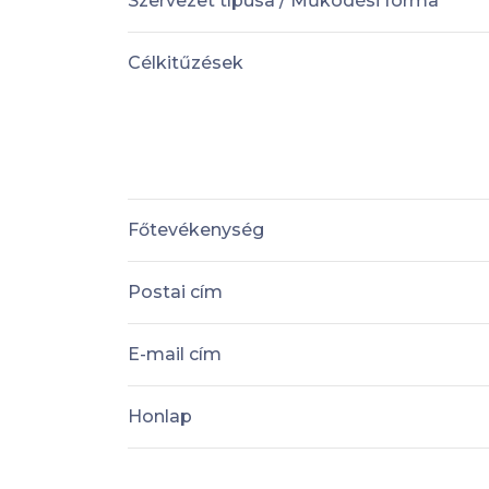
Szervezet típusa / Működési forma
Célkitűzések
Főtevékenység
Postai cím
E-mail cím
Honlap