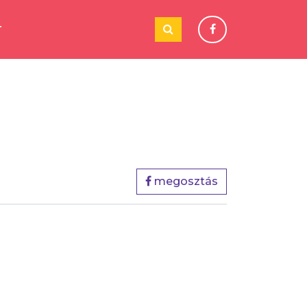
T
megosztás