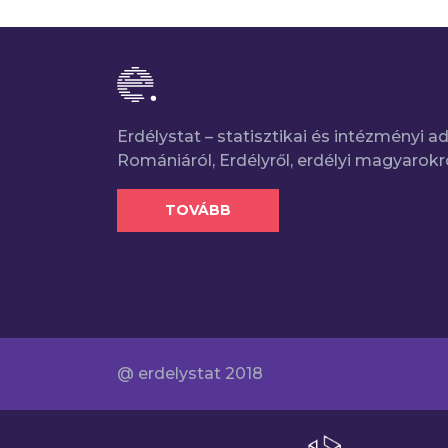
Erdélystat – statisztikai és intézményi 
Romániáról, Erdélyről, erdélyi magyarokr
TOVÁBB
@ erdelystat 2018