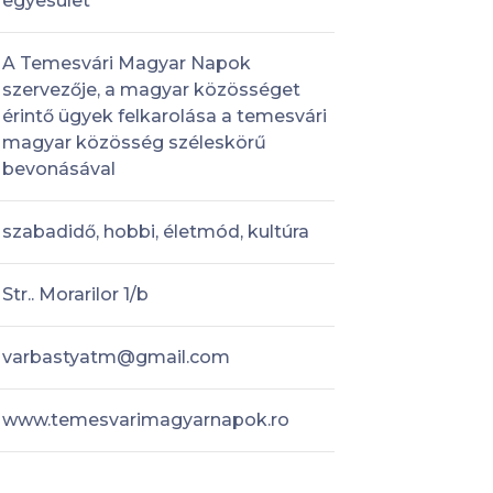
egyesület
A Temesvári Magyar Napok
szervezője, a magyar közösséget
érintő ügyek felkarolása a temesvári
magyar közösség széleskörű
bevonásával
szabadidő, hobbi, életmód, kultúra
Str.. Morarilor 1/b
varbastyatm@gmail.com
www.temesvarimagyarnapok.ro