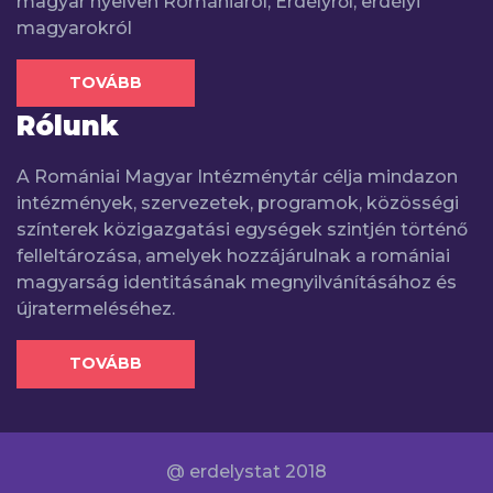
magyar nyelven Romániáról, Erdélyről, erdélyi
magyarokról
TOVÁBB
Rólunk
A Romániai Magyar Intézménytár célja mindazon
intézmények, szervezetek, programok, közösségi
színterek közigazgatási egységek szintjén történő
felleltározása, amelyek hozzájárulnak a romániai
magyarság identitásának megnyilvánításához és
újratermeléséhez.
TOVÁBB
@ erdelystat 2018