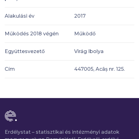
Alakulási év
2017
Működés 2018 végén
Működő
Együttesvezető
Virág Ibolya
Cím
447005, Acâș nr. 125.
Erdélystat – statisztikai és intézményi adatok