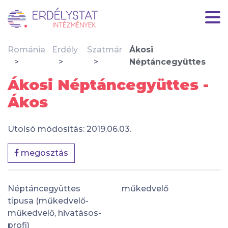
Románia
Erdély
Szatmár
Ákosi
Néptáncegyüttes
Ákosi Néptáncegyüttes -
Ákos
Utolsó módosítás: 2019.06.03.
megosztás
Néptáncegyüttes
műkedvelő
típusa (műkedvelő-
műkedvelő, hivatásos-
profi)