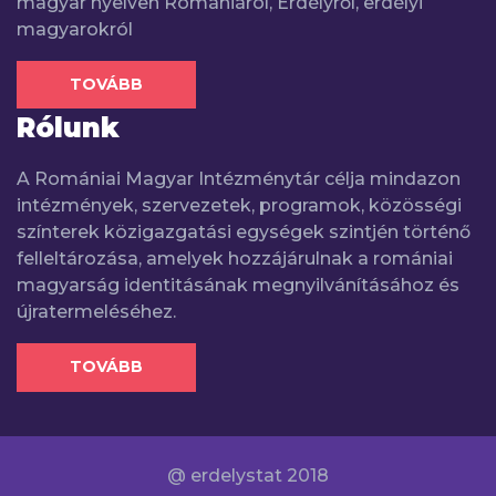
magyar nyelven Romániáról, Erdélyről, erdélyi
magyarokról
TOVÁBB
Rólunk
A Romániai Magyar Intézménytár célja mindazon
intézmények, szervezetek, programok, közösségi
színterek közigazgatási egységek szintjén történő
felleltározása, amelyek hozzájárulnak a romániai
magyarság identitásának megnyilvánításához és
újratermeléséhez.
TOVÁBB
@ erdelystat 2018