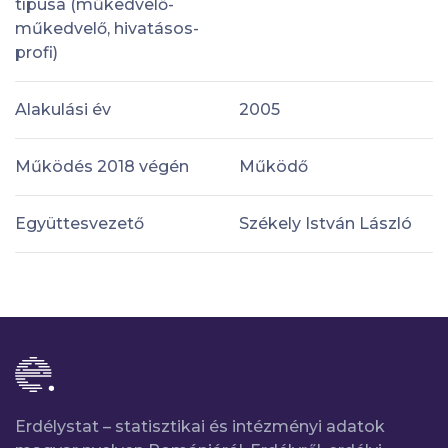
típusa (műkedvelő-
műkedvelő, hivatásos-
profi)
Alakulási év
2005
Működés 2018 végén
Működő
Együttesvezető
Székely István László
Erdélystat – statisztikai és intézményi adatok