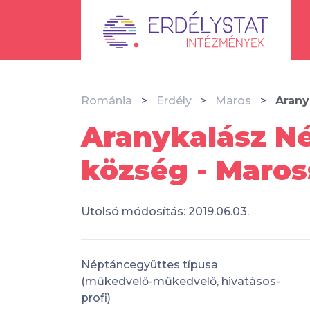
Románia
Erdély
Maros
Arany
Aranykalász N
község - Maro
Utolsó módosítás: 2019.06.03.
Néptáncegyüttes típusa
(műkedvelő-műkedvelő, hivatásos-
profi)