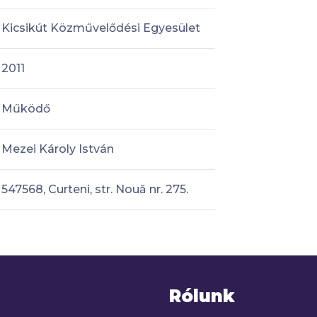
Kicsikút Közművelődési Egyesület
2011
Működő
Mezei Károly István
547568, Curteni, str. Nouă nr. 275.
Rólunk