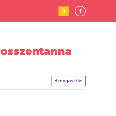
T
rosszentanna
megosztás